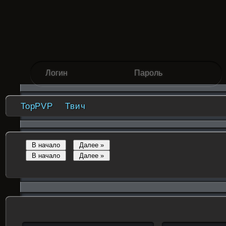
TopPVP
Твич